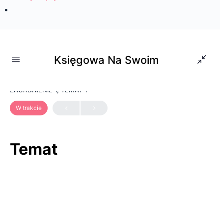
Strona główna
»
Temat
Księgowa Na Swoim
ZAGADNIENIE 1, TEMAT 1
W trakcie
Temat