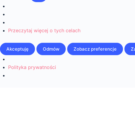
Przeczytaj więcej o tych celach
Akceptuję
Odmów
Zobacz preferencje
Z
Polityka prywatności
Strona główna
»
Zagadnienie
ZAGADNIENIE 1
OF 0